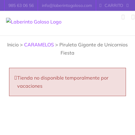
Saltar
985 63 06 56
info@laberintogoloso.com
CARRITO
al
contenido
Inicio >
CARAMELOS
> Piruleta Gigante de Unicornios
Fiesta
Tienda no disponible temporalmente por
vacaciones