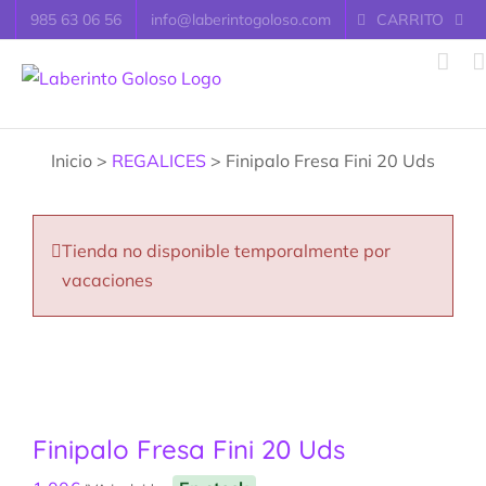
Saltar
985 63 06 56
info@laberintogoloso.com
CARRITO
al
contenido
Inicio >
REGALICES
> Finipalo Fresa Fini 20 Uds
Tienda no disponible temporalmente por
vacaciones
Finipalo Fresa Fini 20 Uds