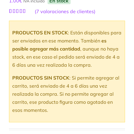
1.00
€
En stock
IVA incluido
(
7
valoraciones de clientes)
Valorado
7
con
5.00
de
5 en base a
PRODUCTOS EN STOCK
: Están disponibles para
valoraciones
de clientes
ser enviados en ese momento. También
es
posible agregar más cantidad
, aunque no haya
stock, en ese caso el pedido será enviado de 4 a
6 días una vez realizada la compra.
PRODUCTOS SIN STOCK
: Si permite agregar al
carrito, será enviado de 4 a 6 días una vez
realizada la compra. Si no permite agregar al
carrito, ese producto figura como agotado en
esos momentos.