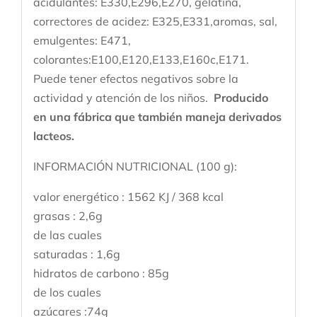
acidulantes: E330,E296,E270, gelatina,
correctores de acidez: E325,E331,aromas, sal,
emulgentes: E471,
colorantes:E100,E120,E133,E160c,E171.
Puede tener efectos negativos sobre la
actividad y atención de los niños.
Producido
en una fábrica que también maneja derivados
lacteos.
INFORMACIÓN NUTRICIONAL (100 g):
valor energético : 1562 KJ / 368 kcal
grasas : 2,6g
de las cuales
saturadas : 1,6g
hidratos de carbono : 85g
de los cuales
azúcares :74g