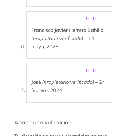
Valorado
Francisco Javier Herrero Bahillo
con
5
de 5
(propietario verificado)
–
14
mayo, 2023
Valorado
José
(propietario verificado)
–
24
con
5
de 5
febrero, 2024
Añade una valoración
Tu dirección de correo electrónico no será