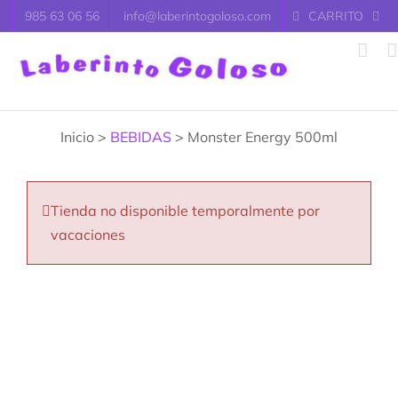
Saltar
985 63 06 56
info@laberintogoloso.com
CARRITO
al
contenido
Inicio >
BEBIDAS
> Monster Energy 500ml
Tienda no disponible temporalmente por
vacaciones