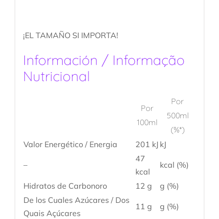
¡EL TAMAÑO SI IMPORTA!
Información / Informação
Nutricional
Por
Por
500ml
100ml
(%*)
Valor Energético / Energia
201 kJ
kJ
47
–
kcal (%)
kcal
Hidratos de Carbonoro
12 g
g (%)
De los Cuales Azúcares / Dos
11 g
g (%)
Quais Açúcares