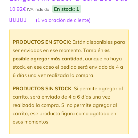
10.92
€
En stock: 1
IVA incluido
(
1
valoración de cliente)
Valorado
1
con
4.00
de 5 en
PRODUCTOS EN STOCK
: Están disponibles para
base a
valoración
ser enviados en ese momento. También
es
de un
cliente
posible agregar más cantidad
, aunque no haya
stock, en ese caso el pedido será enviado de 4 a
6 días una vez realizada la compra.
PRODUCTOS SIN STOCK
: Si permite agregar al
carrito, será enviado de 4 a 6 días una vez
realizada la compra. Si no permite agregar al
carrito, ese producto figura como agotado en
esos momentos.