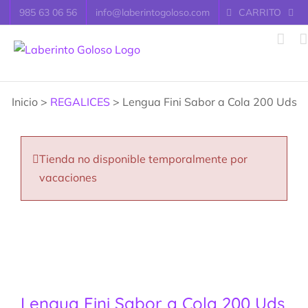
Saltar
985 63 06 56
info@laberintogoloso.com
CARRITO
al
contenido
Inicio >
REGALICES
> Lengua Fini Sabor a Cola 200 Uds
Tienda no disponible temporalmente por
vacaciones
Lengua Fini Sabor a Cola 200 Uds