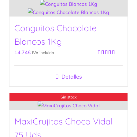
Conguitos Chocolate
Blancos 1Kg
14.74
€
IVA incluido
Valorado
con
5.00
de
5
Detalles
Sin stock
MaxiCrujitos Choco Vidal
75 Uds.