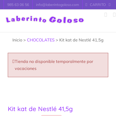
Saltar
985 63 06 56
info@laberintogoloso.com
CARRITO
al
contenido
Inicio >
CHOCOLATES
> Kit kat de Nestlé 41,5g
Tienda no disponible temporalmente por
vacaciones
Kit kat de Nestlé 41,5g