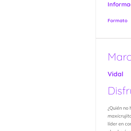
Informa
Formato
Mar
Vidal
Disf
¿Quién no 
maxicrujit
líder en c