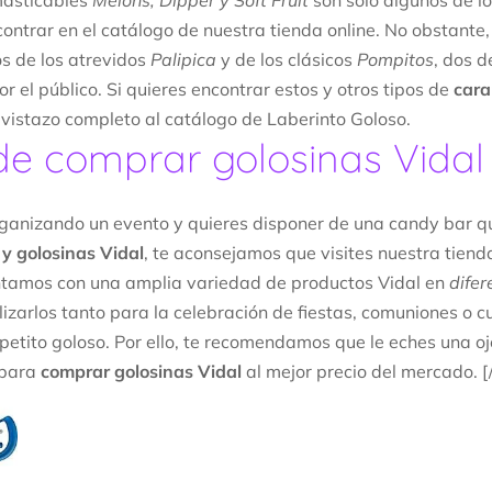
masticables
Melons, Dipper y Soft Fruit
son solo algunos de l
ontrar en el catálogo de nuestra tienda online. No obstant
s de los atrevidos
Palipica
y de los clásicos
Pompitos
, dos d
r el público. Si quieres encontrar estos y otros tipos de
cara
 vistazo completo al catálogo de Laberinto Goloso.
e comprar golosinas Vidal
rganizando un evento y quieres disponer de una candy bar 
y golosinas Vidal
, te aconsejamos que visites nuestra tiend
tamos con una amplia variedad de productos Vidal en
difer
lizarlos tanto para la celebración de fiestas, comuniones o
apetito goloso. Por ello, te recomendamos que le eches una 
 para
comprar golosinas Vidal
al mejor precio del mercado. 