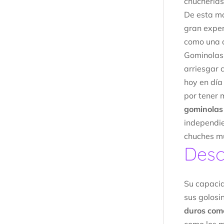
chucherías
De esta m
gran exper
como una d
Gominolas 
arriesgar
hoy en día
por tener 
gominolas
independie
chuches mu
Desc
Su capacid
sus golosi
duros com