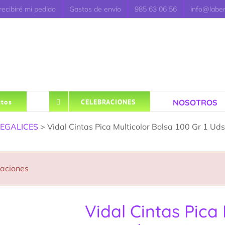
ecibiré mi pedido
Gastos de envío
985 63 06 56
info@labe
NOSOTROS
tos
CELEBRACIONES
EGALICES
> Vidal Cintas Pica Multicolor Bolsa 100 Gr 1 Uds
caciones
Vidal Cintas Pica