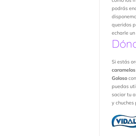
como los 
podrás enc
disponemo
queridos po
echarle un
Dónd
Si estás o
caramelos 
Goloso
con
puedas uti
saciar tu 
y chuches