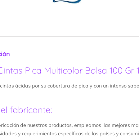
100
Gr
1
Uds
/
10
Uds
ción
cantidad
Cintas Pica Multicolor Bolsa 100 Gr 
 cintas ácidas por su cobertura de pica y con un intenso sab
el fabricante:
bricación de nuestros productos, empleamos las mejores m
sidades y requerimientos específicos de los países y consumid