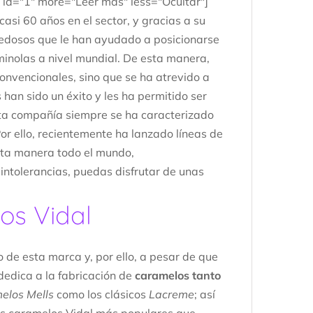
 id="1" more="Leer más" less="Ocultar"]
asi 60 años en el sector, y gracias a su
vedosos que le han ayudado a posicionarse
minolas a nivel mundial. De esta manera,
onvencionales, sino que se ha atrevido a
s han sido un éxito y les ha permitido ser
ta compañía siempre se ha caracterizado
or ello, recientemente ha lanzado líneas de
esta manera todo el mundo,
intolerancias, puedas disfrutar de unas
os Vidal
 de esta marca y, por ello, a pesar de que
dedica a la fabricación de
caramelos tanto
elos Mells
como los clásicos
Lacreme
; así