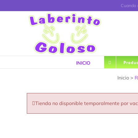
Saltar
Cuando r
al
contenido
INICIO
Produc
Inicio >
R
Tienda no disponible temporalmente por va