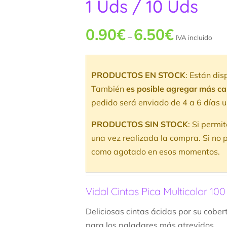
1 Uds / 10 Uds
0.90
€
6.50
€
–
IVA incluido
PRODUCTOS EN STOCK
: Están di
También
es posible agregar más c
pedido será enviado de 4 a 6 días u
PRODUCTOS SIN STOCK
: Si permi
una vez realizada la compra. Si no p
como agotado en esos momentos.
Vidal Cintas Pica Multicolor 100
Deliciosas cintas ácidas por su cober
para los paladares más atrevidos.