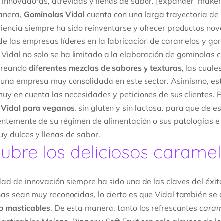
 innovadoras, atrevidas y llenas de sabor. [expander_maker
anera,
Gominolas Vidal
cuenta con una larga trayectoria de c
iencia siempre ha sido reinventarse y ofrecer productos no
e las empresas líderes en la fabricación de caramelos y go
Vidal no solo se ha limitado a la elaboración de gominolas c
 creando
diferentes mezclas de sabores y texturas
, las cuale
 una empresa muy consolidada en este sector. Asimismo, es
muy en cuenta las necesidades y peticiones de sus clientes. P
 Vidal para veganos
, sin gluten y sin lactosa, para que de 
ntemente de su régimen de alimentación o sus patologías e 
y dulces y llenas de sabor.
ubre los deliciosos caramel
ad de innovación siempre ha sido una de las claves del éxito
nas sean muy reconocidas, lo cierto es que Vidal también se 
o masticables
. De esta manera, tanto los refrescantes
caram