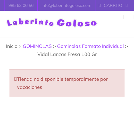
Saltar
985 63 06 56
info@laberintogoloso.com
CARRITO
al
contenido
Inicio >
GOMINOLAS
>
Gominolas Formato Individual
>
Vidal Lanzas Fresa 100 Gr
Tienda no disponible temporalmente por
vacaciones