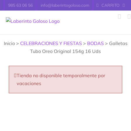
Saltar
985 63 06 56
info@laberintogoloso.com
CARRITO
al
contenido
Inicio >
CELEBRACIONES Y FIESTAS
>
BODAS
> Galletas
Tubo Oreo Original 154g 16 Uds
Tienda no disponible temporalmente por
vacaciones