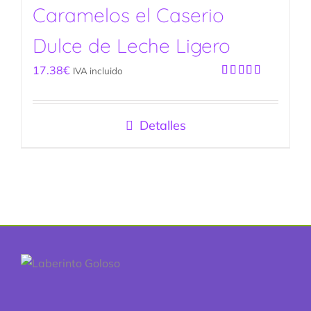
Caramelos el Caserio
Dulce de Leche Ligero
17.38
€
IVA incluido
Valorado
con
5.00
de
5
Detalles