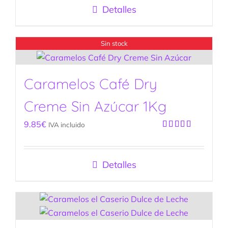
Detalles
Sin stock
Caramelos Café Dry
Creme Sin Azúcar 1Kg
9.85
€
IVA incluido
Valorado
con
5.00
de
5
Detalles