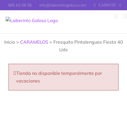
Saltar
985 63 06 56
info@laberintogoloso.com
CARRITO
al
contenido
Inicio >
CARAMELOS
> Fresquito Pintalenguas Fiesta 40
Uds
Tienda no disponible temporalmente por
vacaciones