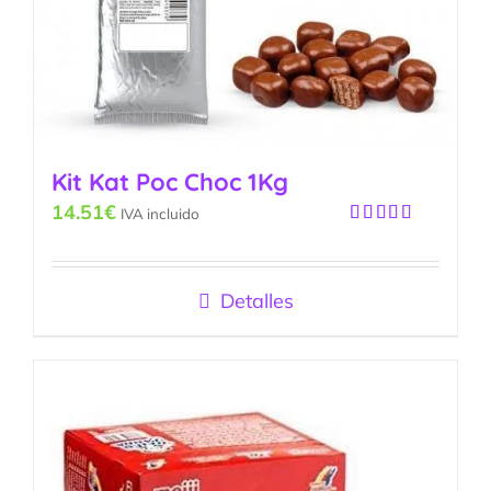
Kit Kat Poc Choc 1Kg
14.51
€
IVA incluido
Valorado
con
5.00
de
5
Detalles