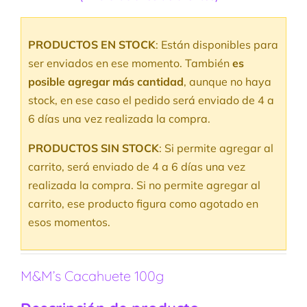
Valorado
2
con
5.00
de
5 en base a
PRODUCTOS EN STOCK
: Están disponibles para
valoraciones
de clientes
ser enviados en ese momento. También
es
posible agregar más cantidad
, aunque no haya
stock, en ese caso el pedido será enviado de 4 a
6 días una vez realizada la compra.
PRODUCTOS SIN STOCK
: Si permite agregar al
carrito, será enviado de 4 a 6 días una vez
realizada la compra. Si no permite agregar al
carrito, ese producto figura como agotado en
esos momentos.
M&M’s Cacahuete 100g