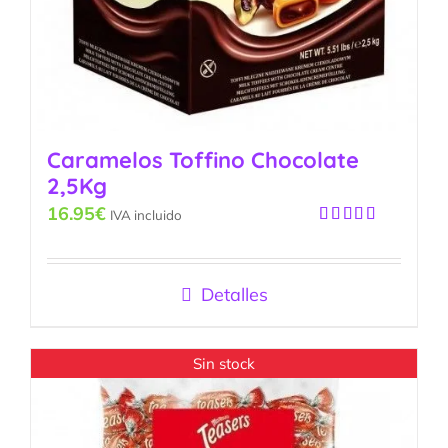
Caramelos Toffino Chocolate
2,5Kg
16.95
€
IVA incluido
Valorado
con
5.00
de
5
Detalles
Sin stock