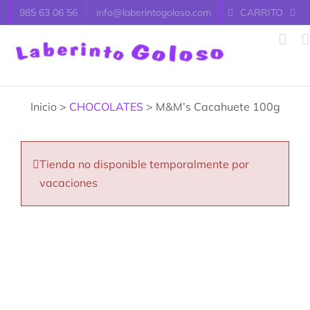
Saltar
985 63 06 56
info@laberintogoloso.com
CARRITO
al
contenido
Inicio >
CHOCOLATES
> M&M’s Cacahuete 100g
Tienda no disponible temporalmente por
vacaciones