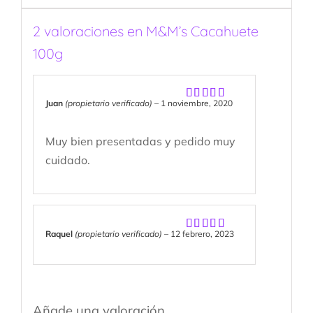
2 valoraciones en
M&M’s Cacahuete
100g
Juan
(propietario verificado)
–
1 noviembre, 2020
Valorado
con
5
de 5
Muy bien presentadas y pedido muy
cuidado.
Raquel
(propietario verificado)
–
12 febrero, 2023
Valorado
con
5
de 5
Añade una valoración