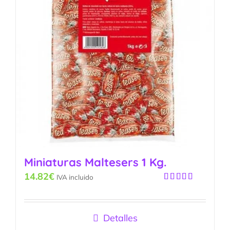
Miniaturas Maltesers 1 Kg.
14.82
€
IVA incluido
Valorado
con
5.00
de
5
Detalles