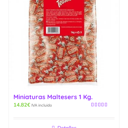
Miniaturas Maltesers 1 Kg.
14.82
€
IVA incluido
Valorado
con
5.00
de
5
Detalles