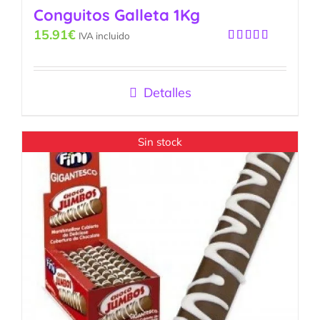
Conguitos Galleta 1Kg
15.91
€
IVA incluido
Valorado
con
5.00
de
5
Detalles
Sin stock