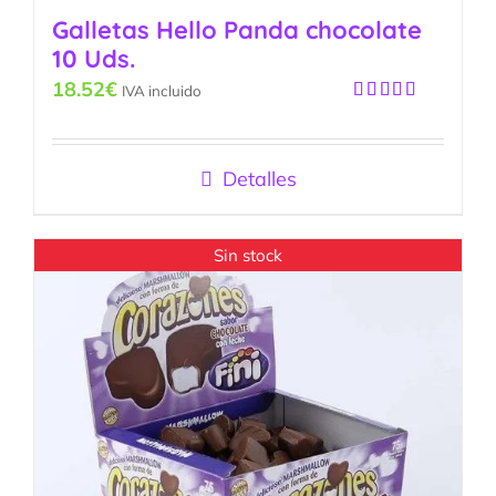
Galletas Hello Panda chocolate
10 Uds.
18.52
€
IVA incluido
Valorado
con
4.25
de 5
Detalles
Sin stock