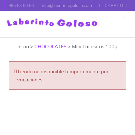
Saltar
985 63 06 56
info@laberintogoloso.com
CARRITO
al
contenido
Inicio >
CHOCOLATES
> Mini Lacasitos 100g
Tienda no disponible temporalmente por
vacaciones