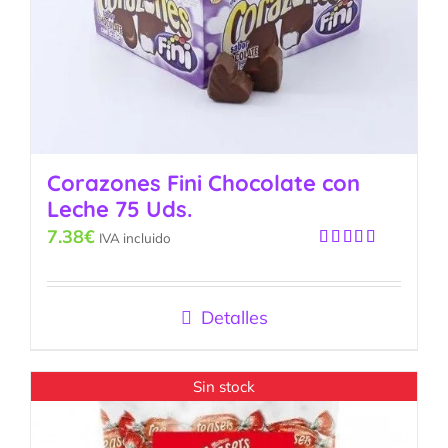
Corazones Fini Chocolate con
Leche 75 Uds.
7.38
€
IVA incluido
Valorado
con
5.00
de
5
Detalles
Sin stock