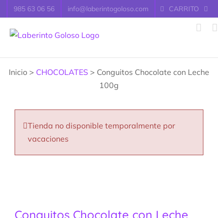
Saltar
985 63 06 56
info@laberintogoloso.com
CARRITO
al
contenido
Inicio >
CHOCOLATES
> Conguitos Chocolate con Leche
100g
Tienda no disponible temporalmente por
vacaciones
Conguitos Chocolate con Leche