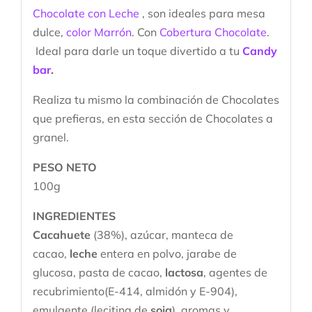
Chocolate con Leche
, son ideales para mesa
dulce,
color Marrón
. Con
Cobertura Chocolate
.
Ideal para darle un toque divertido a tu
Candy
bar
.
Realiza tu mismo la combinación de Chocolates
que prefieras, en esta sección de Chocolates a
granel.
PESO NETO
100g
INGREDIENTES
Cacahuete
(38%), azúcar, manteca de
cacao,
leche
entera en polvo, jarabe de
glucosa, pasta de cacao,
lactosa
, agentes de
recubrimiento(E-414, almidón y E-904),
emulgente (lecitina de
soja
), aromas y