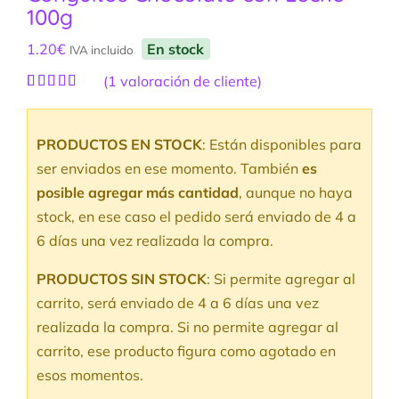
100g
1.20
€
En stock
IVA incluido
(
1
valoración de cliente)
Valorado
1
con
4.00
de 5 en
PRODUCTOS EN STOCK
: Están disponibles para
base a
valoración
ser enviados en ese momento. También
es
de un
cliente
posible agregar más cantidad
, aunque no haya
stock, en ese caso el pedido será enviado de 4 a
6 días una vez realizada la compra.
PRODUCTOS SIN STOCK
: Si permite agregar al
carrito, será enviado de 4 a 6 días una vez
realizada la compra. Si no permite agregar al
carrito, ese producto figura como agotado en
esos momentos.