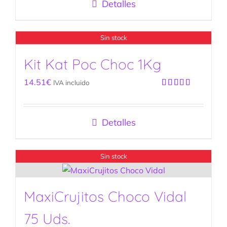
Detalles
Sin stock
Kit Kat Poc Choc 1Kg
14.51
€
IVA incluido
Valorado
con
5.00
de
5
Detalles
Sin stock
MaxiCrujitos Choco Vidal
75 Uds.