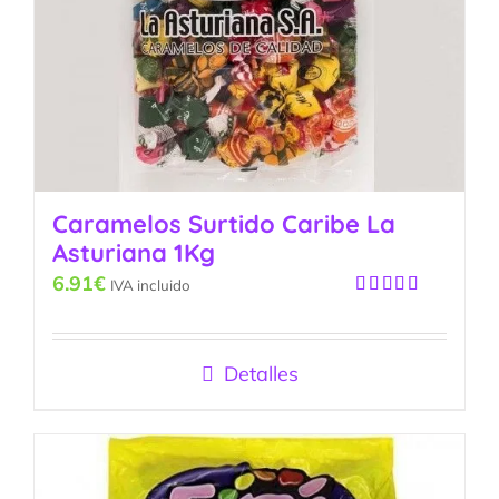
Caramelos Surtido Caribe La
Asturiana 1Kg
6.91
€
IVA incluido
Valorado
con
5.00
de
5
Detalles