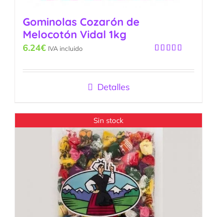
Gominolas Cozarón de
Melocotón Vidal 1kg
6.24
€
IVA incluido
Valorado
con
5.00
de
5
Detalles
Sin stock