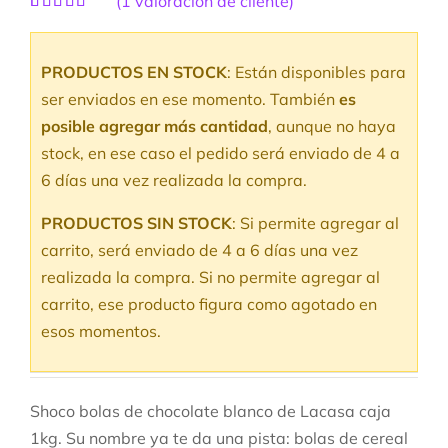
(
1
valoración de cliente)
Valorado
1
con
5.00
de
5 en base a
PRODUCTOS EN STOCK
: Están disponibles para
valoración
de un cliente
ser enviados en ese momento. También
es
posible agregar más cantidad
, aunque no haya
stock, en ese caso el pedido será enviado de 4 a
6 días una vez realizada la compra.
PRODUCTOS SIN STOCK
: Si permite agregar al
carrito, será enviado de 4 a 6 días una vez
realizada la compra. Si no permite agregar al
carrito, ese producto figura como agotado en
esos momentos.
Shoco bolas de chocolate blanco de Lacasa caja
1kg. Su nombre ya te da una pista: bolas de cereal