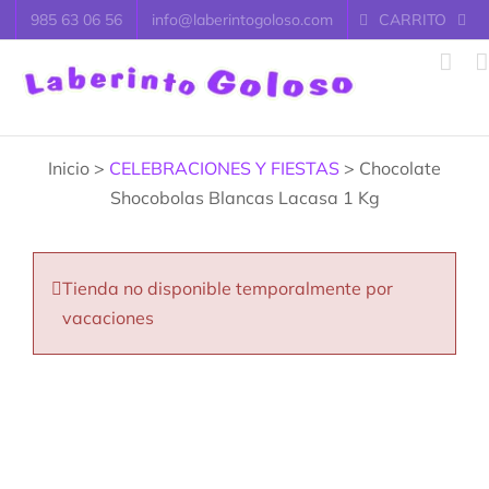
Saltar
985 63 06 56
info@laberintogoloso.com
CARRITO
al
contenido
Inicio >
CELEBRACIONES Y FIESTAS
> Chocolate
Shocobolas Blancas Lacasa 1 Kg
Tienda no disponible temporalmente por
vacaciones