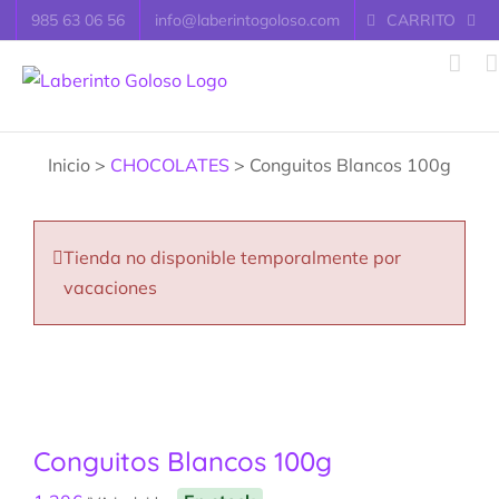
Saltar
985 63 06 56
info@laberintogoloso.com
CARRITO
al
contenido
Inicio >
CHOCOLATES
> Conguitos Blancos 100g
Tienda no disponible temporalmente por
vacaciones
Conguitos Blancos 100g