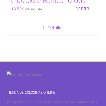
chocolate Blanco 10 Uds.
18.52
€
IVA incluido
Valorado
con
3.50
de 5
Detalles
TIENDA DE GOLOSINAS ONLINE
Compra de chuches al por mayor para endulzar tus