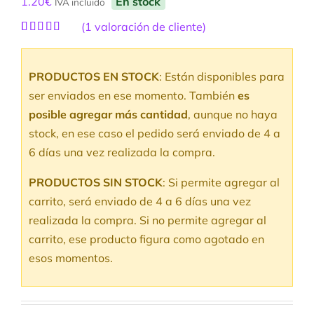
1.20
€
En stock
IVA incluido
(
1
valoración de cliente)
Valorado
1
con
5.00
de
5 en base a
PRODUCTOS EN STOCK
: Están disponibles para
valoración
de un cliente
ser enviados en ese momento. También
es
posible agregar más cantidad
, aunque no haya
stock, en ese caso el pedido será enviado de 4 a
6 días una vez realizada la compra.
PRODUCTOS SIN STOCK
: Si permite agregar al
carrito, será enviado de 4 a 6 días una vez
realizada la compra. Si no permite agregar al
carrito, ese producto figura como agotado en
esos momentos.