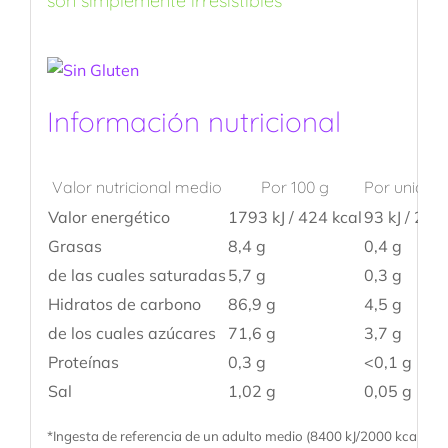
son simplemente irresistibles
Información nutricional
Valor nutricional medio
Por 100 g
Por unidad 
Valor energético
1793 kJ / 424 kcal
93 kJ / 22 k
Grasas
8,4 g
0,4 g
de las cuales saturadas
5,7 g
0,3 g
Hidratos de carbono
86,9 g
4,5 g
de los cuales azúcares
71,6 g
3,7 g
Proteínas
0,3 g
<0,1 g
Sal
1,02 g
0,05 g
*Ingesta de referencia de un adulto medio (8400 kJ/2000 kcal)