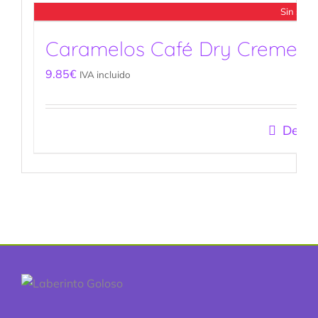
Sin stoc
Caramelos Café Dry Creme Si
9.85
€
IVA incluido
Detal