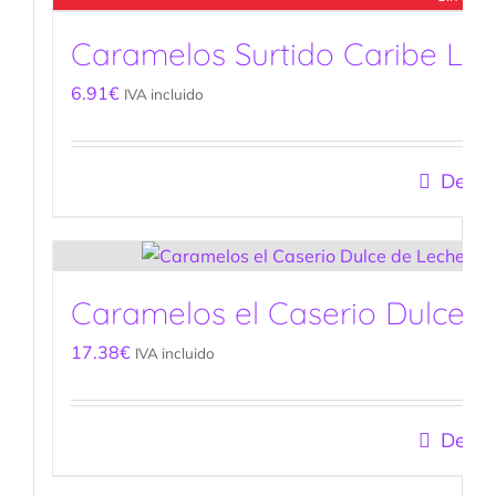
Caramelos Surtido Caribe La 
6.91
€
IVA incluido
Detal
Caramelos el Caserio Dulce d
17.38
€
IVA incluido
Detal