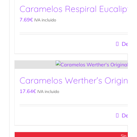
Caramelos Respiral Eucalipto
7.69
€
IVA incluido
Detal
Caramelos Werther’s Original 
17.64
€
IVA incluido
Detal
Sin stoc