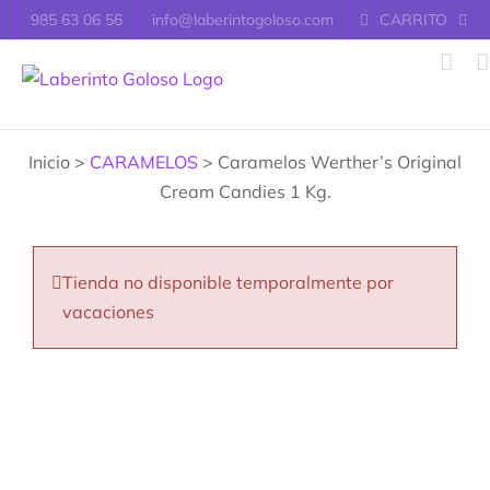
Saltar
985 63 06 56
info@laberintogoloso.com
CARRITO
al
contenido
Inicio >
CARAMELOS
> Caramelos Werther’s Original
Cream Candies 1 Kg.
Tienda no disponible temporalmente por
vacaciones