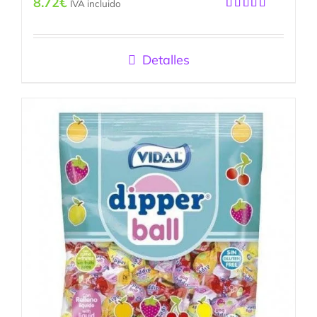
8.72
€
IVA incluido
Valorado
con
5.00
de
5
Detalles