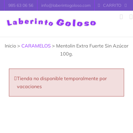
Saltar
985 63 06 56
info@laberintogoloso.com
CARRITO
al
contenido
Inicio >
CARAMELOS
> Mentolin Extra Fuerte Sin Azúcar
100g.
Tienda no disponible temporalmente por
vacaciones