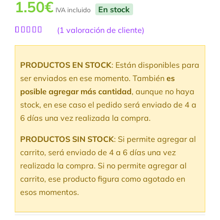
1.50
€
En stock
IVA incluido
(
1
valoración de cliente)
Valorado
1
con
5.00
de
5 en base a
PRODUCTOS EN STOCK
: Están disponibles para
valoración
de un cliente
ser enviados en ese momento. También
es
posible agregar más cantidad
, aunque no haya
stock, en ese caso el pedido será enviado de 4 a
6 días una vez realizada la compra.
PRODUCTOS SIN STOCK
: Si permite agregar al
carrito, será enviado de 4 a 6 días una vez
realizada la compra. Si no permite agregar al
carrito, ese producto figura como agotado en
esos momentos.