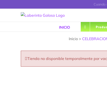
Saltar
Cuando r
al
contenido
INICIO
Produc
Inicio >
CELEBRACION
Tienda no disponible temporalmente por va