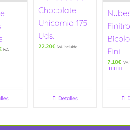
Chocolate
de
Nube
Unicornio 175
s
Finitr
Uds.
s
Bicolo
22.20
€
IVA incluido
€
Fini
IVA
7.10
€
IVA 
Valorado
con
5.00
de
5
lles
Detalles
D