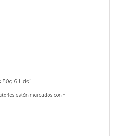
s 50g 6 Uds”
atorios están marcados con
*