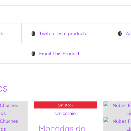
ok
Twitear este producto
Añ
Email This Product
os
Sin stock
Monedas de