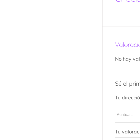
Valoraci
No hay val
Sé el pri
Tu direcci
Tu valorac