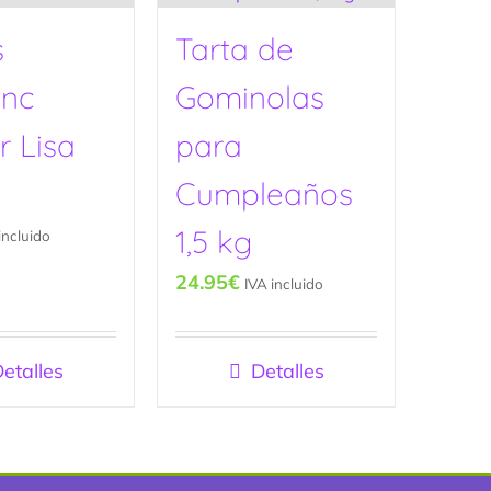
s
Tarta de
onc
Gominolas
r Lisa
para
Cumpleaños
1,5 kg
incluido
24.95
€
IVA incluido
etalles
Detalles