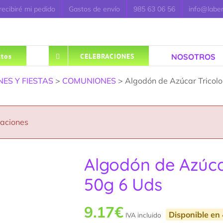
ecibiré mi pedido
Gastos de envío
985 63 06 56
info@labe
NOSOTROS
tos
CELEBRACIONES
ES Y FIESTAS
>
COMUNIONES
> Algodón de Azúcar Tricol
caciones
Algodón de Azúca
50g 6 Uds
9.17
€
Disponible en 
IVA incluido