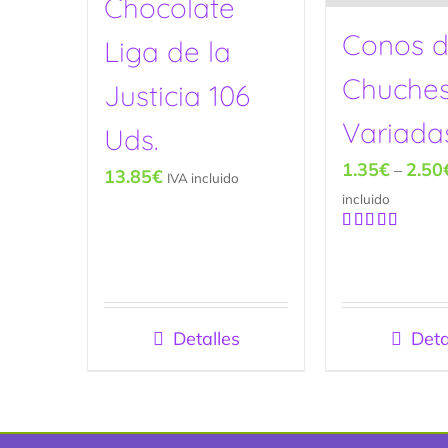
Chocolate
Conos 
Liga de la
Chuche
Justicia 106
Variada
Uds.
1.35
€
2.50
–
13.85
€
IVA incluido
incluido
Valorado
con
5.00
de
5
Detalles
Deta