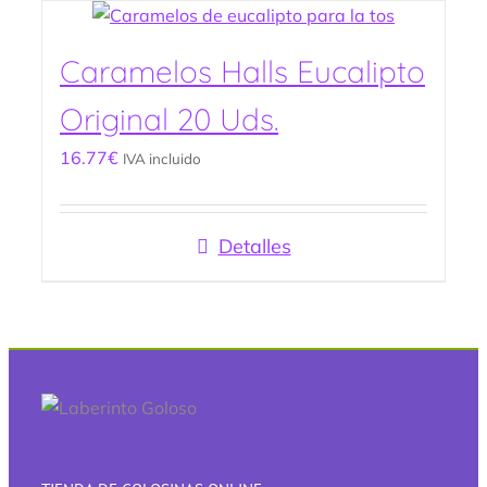
Caramelos Halls Eucalipto
Original 20 Uds.
16.77
€
IVA incluido
Detalles