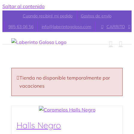
Saltar al contenido
Cuando recibiré mi pedido
Gastos de envío
985 63 06 56
info@laberintogoloso.com
CARRITO
Tienda no disponible temporalmente por
vacaciones
Halls Negro