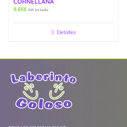
CORNELLANA
9.65
€
IVA incluido
Detalles