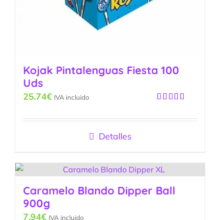
Kojak Pintalenguas Fiesta 100
Uds
25.74
€
IVA incluido
Valorado
con
5.00
de
5
Detalles
Caramelo Blando Dipper Ball
900g
7.94
€
IVA incluido