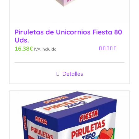
Piruletas de Unicornios Fiesta 80
Uds.
16.38
€
IVA incluido
Valorado
con
5.00
de
5
Detalles