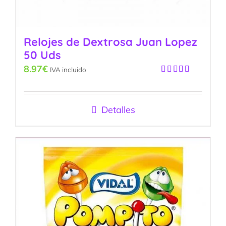
Relojes de Dextrosa Juan Lopez
50 Uds
8.97
€
IVA incluido
Valorado
con
5.00
de
5
Detalles