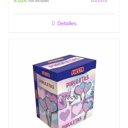
9.52
€
IVA incluido
Valorado
con
4.75
de
5
Detalles