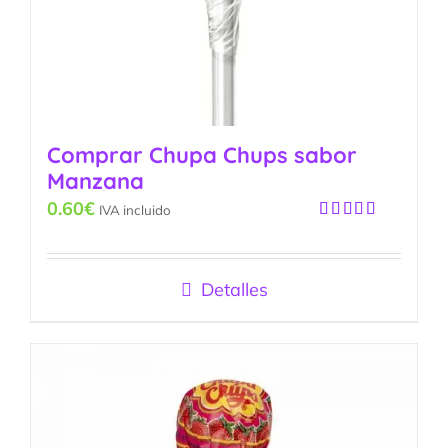
Comprar Chupa Chups sabor
Manzana
0.60
€
IVA incluido
Valorado
con
5.00
de
5
Detalles