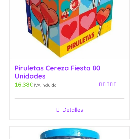
Piruletas Cereza Fiesta 80
Unidades
16.38
€
IVA incluido
Valorado
con
5.00
de
5
Detalles