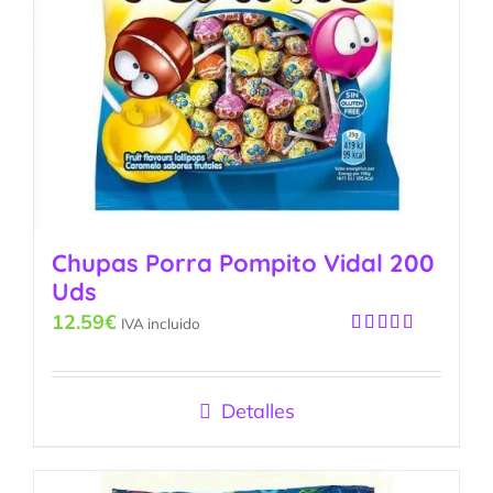
Chupas Porra Pompito Vidal 200
Uds
12.59
€
IVA incluido
Valorado
con
4.50
de 5
Detalles