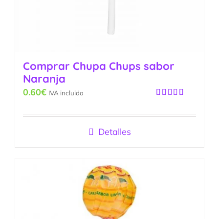
Comprar Chupa Chups sabor
Naranja
0.60
€
IVA incluido
Valorado
con
5.00
de
5
Detalles