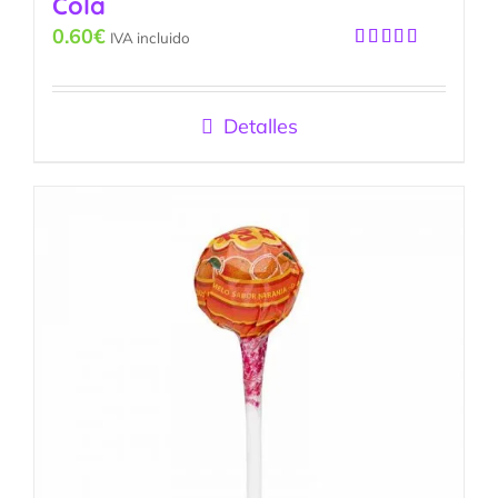
Cola
0.60
€
IVA incluido
Valorado
con
4.83
de
5
Detalles