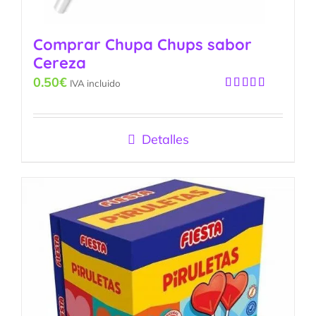
Comprar Chupa Chups sabor
Cereza
0.50
€
IVA incluido
Valorado
con
5.00
de
5
Detalles