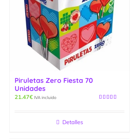
Piruletas Zero Fiesta 70
Unidades
21.47
€
IVA incluido
Valorado
con
5.00
de
5
Detalles