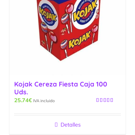
Kojak Cereza Fiesta Caja 100
Uds.
25.74
€
IVA incluido
Valorado
con
5.00
de
5
Detalles